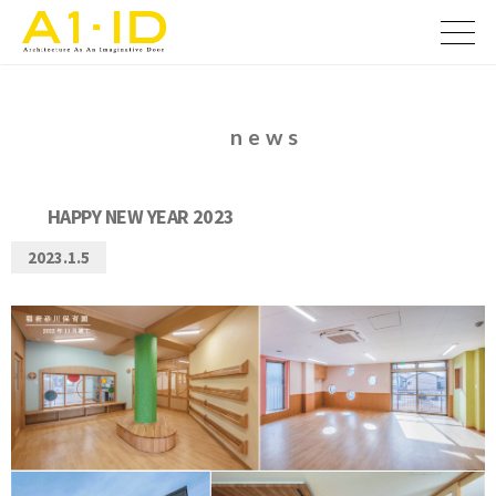
コ
ン
メ
ニ
テ
ュ
ン
ー
ツ
news
へ
ス
キ
HAPPY NEW YEAR 2023
ッ
2023.1.5
プ