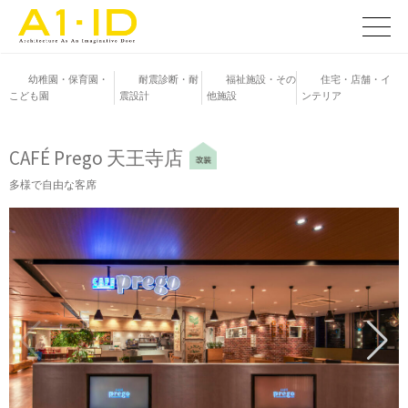
コ
ン
メ
ニ
テ
ュ
ン
幼稚園・保育園・
耐震診断・耐
福祉施設・その
住宅・店舗・イ
ー
こども園
震設計
他施設
ンテリア
ツ
へ
ス
CAFÉ Prego 天王寺店
キ
多様で自由な客席
ッ
プ