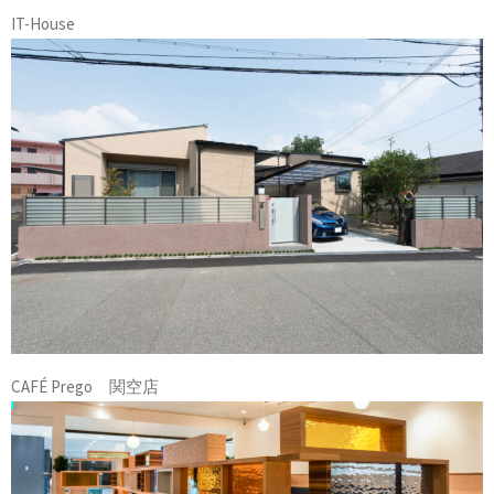
IT-House
CAFÉ Prego 関空店